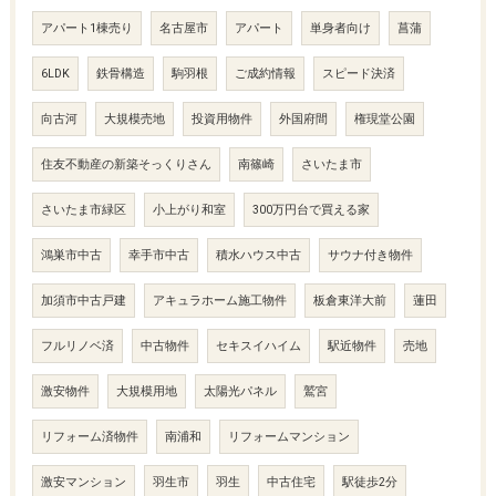
アパート1棟売り
名古屋市
アパート
単身者向け
菖蒲
6LDK
鉄骨構造
駒羽根
ご成約情報
スピード決済
向古河
大規模売地
投資用物件
外国府間
権現堂公園
住友不動産の新築そっくりさん
南篠崎
さいたま市
さいたま市緑区
小上がり和室
300万円台で買える家
鴻巣市中古
幸手市中古
積水ハウス中古
サウナ付き物件
加須市中古戸建
アキュラホーム施工物件
板倉東洋大前
蓮田
フルリノベ済
中古物件
セキスイハイム
駅近物件
売地
激安物件
大規模用地
太陽光パネル
鷲宮
リフォーム済物件
南浦和
リフォームマンション
激安マンション
羽生市
羽生
中古住宅
駅徒歩2分