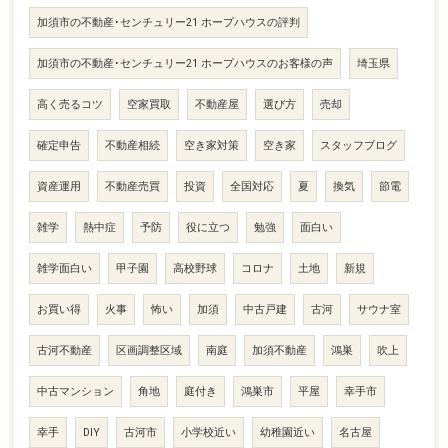
加須市の不動産･センチュリー21 ホープハウスの評判
加須市の不動産･センチュリー21 ホープハウスのお客様の声
埼玉県
高く売るコツ
空家買取
不動産屋
選び方
売却
確定申告
不動産相続
空き家対策
空き家
スタッフブログ
資産運用
不動産売買
投資
全国対応
夏
換気
節電
雑学
熱中症
予防
役に立つ
勉強
面白い
雑学面白い
甲子園
高校野球
コロナ
土地
新規
お買い得
火事
怖い
加須
中古戸建
古河
サウナ室
古河不動産
区画調整区域
南庭
加須不動産
鴻巣
吹上
中古マンション
角地
庭付き
鴻巣市
平屋
幸手市
幸手
DIY
古河市
小学校近い
幼稚園近い
名古屋