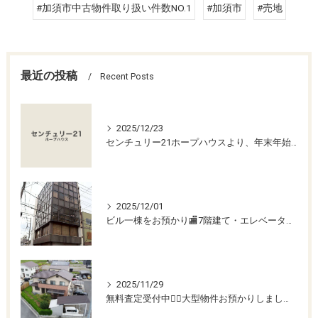
#加須市中古物件取り扱い件数NO.1
#加須市
#売地
最近の投稿
Recent Posts
2025/12/23
センチュリー21ホープハウスより、年末年始休業のお知らせ
2025/12/01
ビル一棟をお預かり🏬7階建て・エレベーター付きの希少物件！売買・賃貸・管理相談受付中📞【土浦市川口】
2025/11/29
無料査定受付中💁‍♀️大型物件お預かりしました！【幸手市上高野】