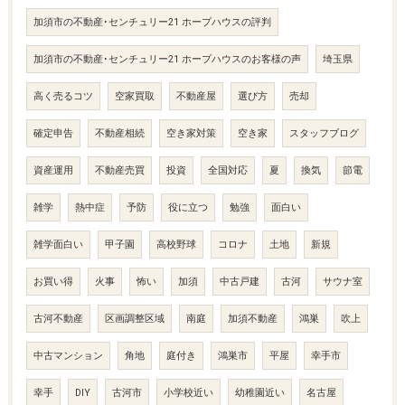
加須市の不動産･センチュリー21 ホープハウスの評判
加須市の不動産･センチュリー21 ホープハウスのお客様の声
埼玉県
高く売るコツ
空家買取
不動産屋
選び方
売却
確定申告
不動産相続
空き家対策
空き家
スタッフブログ
資産運用
不動産売買
投資
全国対応
夏
換気
節電
雑学
熱中症
予防
役に立つ
勉強
面白い
雑学面白い
甲子園
高校野球
コロナ
土地
新規
お買い得
火事
怖い
加須
中古戸建
古河
サウナ室
古河不動産
区画調整区域
南庭
加須不動産
鴻巣
吹上
中古マンション
角地
庭付き
鴻巣市
平屋
幸手市
幸手
DIY
古河市
小学校近い
幼稚園近い
名古屋