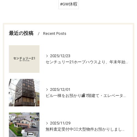
#GW休暇
最近の投稿
Recent Posts
2025/12/23
センチュリー21ホープハウスより、年末年始休業のお知らせ
2025/12/01
ビル一棟をお預かり🏬7階建て・エレベーター付きの希少物件！売買・賃貸・管理相談受付中📞【土浦市川口】
2025/11/29
無料査定受付中💁‍♀️大型物件お預かりしました！【幸手市上高野】