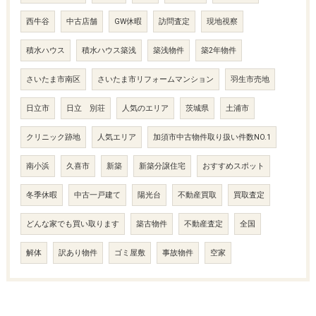
西牛谷
中古店舗
GW休暇
訪問査定
現地視察
積水ハウス
積水ハウス築浅
築浅物件
築2年物件
さいたま市南区
さいたま市リフォームマンション
羽生市売地
日立市
日立 別荘
人気のエリア
茨城県
土浦市
クリニック跡地
人気エリア
加須市中古物件取り扱い件数NO.1
南小浜
久喜市
新築
新築分譲住宅
おすすめスポット
冬季休暇
中古一戸建て
陽光台
不動産買取
買取査定
どんな家でも買い取ります
築古物件
不動産査定
全国
解体
訳あり物件
ゴミ屋敷
事故物件
空家