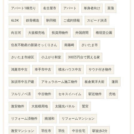
アパート1棟売り
名古屋市
アパート
単身者向け
菖蒲
6LDK
鉄骨構造
駒羽根
ご成約情報
スピード決済
向古河
大規模売地
投資用物件
外国府間
権現堂公園
住友不動産の新築そっくりさん
南篠崎
さいたま市
さいたま市緑区
小上がり和室
300万円台で買える家
鴻巣市中古
幸手市中古
積水ハウス中古
サウナ付き物件
加須市中古戸建
アキュラホーム施工物件
板倉東洋大前
蓮田
フルリノベ済
中古物件
セキスイハイム
駅近物件
売地
激安物件
大規模用地
太陽光パネル
鷲宮
リフォーム済物件
南浦和
リフォームマンション
激安マンション
羽生市
羽生
中古住宅
駅徒歩2分